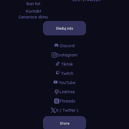
Ban list
Kontakt
Generace skinu
Sleduj nás
Discord
Instagram
Tiktok
Twitch
YouTube
Linktree
Threads
X ( Twitter )
Store