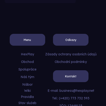
Menu
Odkazy
HexPlay
Zásady ochrany osobních údajů
Obchod
Obchodní podmínky
Spolupráce
Kontakt
Náš tým
Nábor
Wiki
E-mail:
business@hexplay.net
Pravidla
Tel.: (+420) 773 732 593
Stav služeb
IČO: 17448123