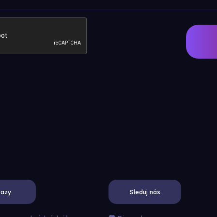
azy
Sleduj nás