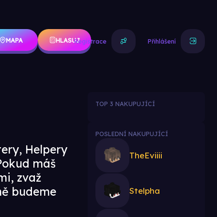
MAPA
HLASUJ
Registrace
Přihlášení
TOP 3 NAKUPUJÍCÍ
POSLEDNÍ NAKUPUJÍCÍ
ery, Helpery
TheEviiii
. Pokud máš
mi, zvaž
čně budeme
Stelpha