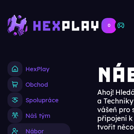
0
Ná
HexPlay
Obchod
Ahoj! Hled
Spolupráce
a Techniky
vášeň pro s
Náš tým
připojení 
tvořit něco
Nábor