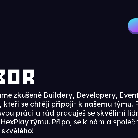
bor
áme zkušené Buildery, Developery, Event
, kteří se chtějí připojit k našemu týmu
vou práci a rád pracuješ se skvělími lid
k HexPlay týmu. Připoj se k nám a spole
 skvělého!