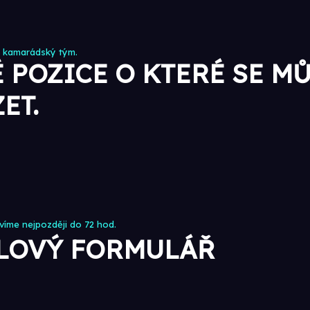
a kamarádský tým.
 POZICE O KTERÉ SE M
ET.
íme nejpozději do 72 hod.
LOVÝ FORMULÁŘ